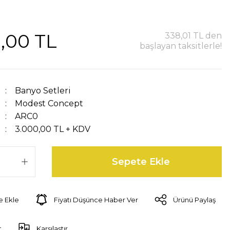
,00 TL
338,01 TL den
başlayan taksitlerle!
Banyo Setleri
Modest Concept
ARC0
3.000,00 TL + KDV
Sepete Ekle
Fiyatı Düşünce Haber Ver
Ürünü Paylaş
t
Karşılaştır