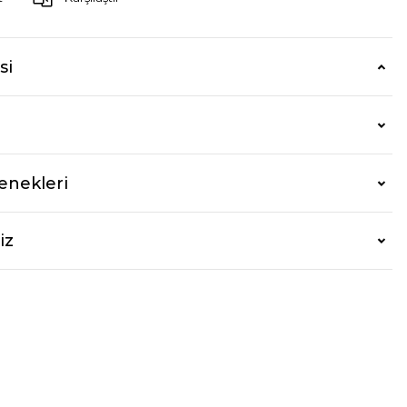
si
enekleri
iz