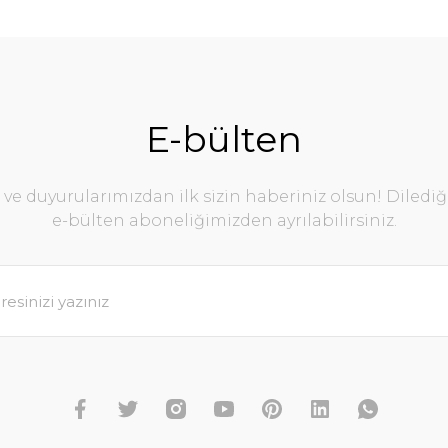
E-bülten
e duyurularımızdan ilk sizin haberiniz olsun! Diledi
e-bülten aboneliğimizden ayrılabilirsiniz.