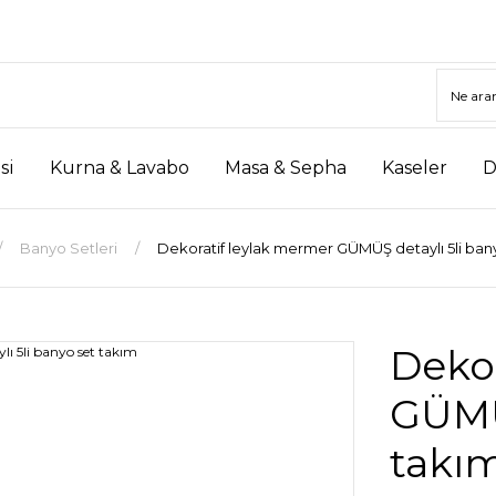
si
Kurna & Lavabo
Masa & Sepha
Kaseler
D
Banyo Setleri
Dekoratif leylak mermer GÜMÜŞ detaylı 5li ban
Deko
GÜMÜŞ
takı