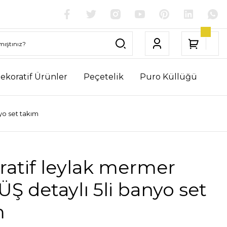
ekoratif Ürünler
Peçetelik
Puro Küllüğü
yo set takım
ratif leylak mermer
 detaylı 5li banyo set
m