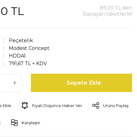
00 TL
89,20 TL den
başlayan taksitlerle!
Peçetelik
Modest Concept
HDDA1
791,67 TL + KDV
Sepete Ekle
Fiyatı Düşünce Haber Ver
Ürünü Paylaş
t
Karşılaştır