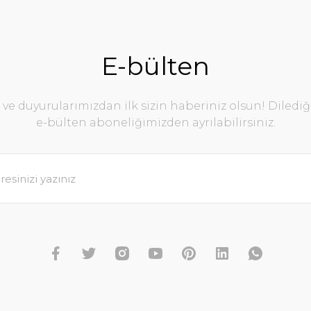
E-bülten
e duyurularımızdan ilk sizin haberiniz olsun! Diledi
e-bülten aboneliğimizden ayrılabilirsiniz.