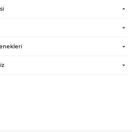
si
enekleri
iz