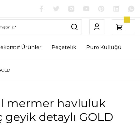
ekoratif Ürünler
Peçetelik
Puro Küllüğü
 GOLD
l mermer havluluk
ç geyik detaylı GOLD