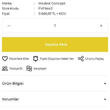
Marka
Modest Concept
Stok Kodu
FVF6443
Fiyat
11.666,67 TL + KDV
Sepete Ekle
Fiyatı Düşünce Haber Ver
Ürünü Paylaş
Tavsiye Et
Karşılaştır
Ürün Bilgisi
Yorumlar