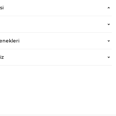
si
enekleri
iz