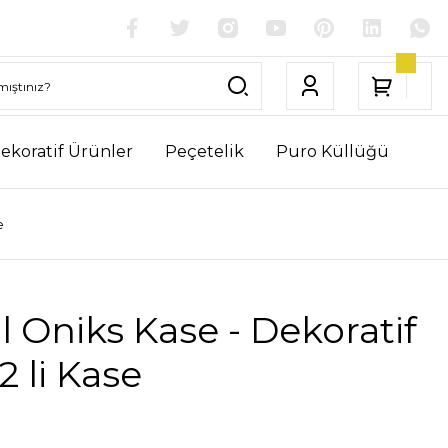
ekoratif Ürünler
Peçetelik
Puro Küllüğü
e
 Oniks Kase - Dekoratif
2 li Kase