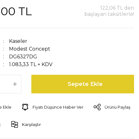
,00 TL
122,06 TL den
başlayan taksitlerle!
Kaseler
Modest Concept
DG6327DG
1.083,33 TL + KDV
Sepete Ekle
Fiyatı Düşünce Haber Ver
Ürünü Paylaş
t
Karşılaştır