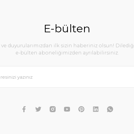
E-bülten
e duyurularımızdan ilk sizin haberiniz olsun! Diledi
e-bülten aboneliğimizden ayrılabilirsiniz.