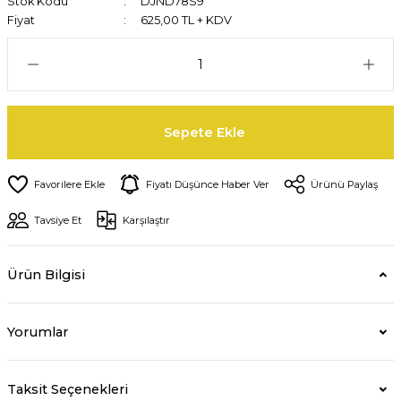
Stok Kodu
DJND78S9
Fiyat
625,00 TL + KDV
Sepete Ekle
Fiyatı Düşünce Haber Ver
Ürünü Paylaş
Tavsiye Et
Karşılaştır
Ürün Bilgisi
Yorumlar
Taksit Seçenekleri