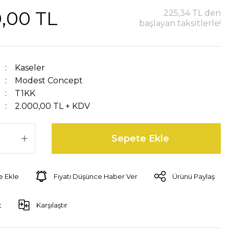
,00 TL
225,34 TL den
başlayan taksitlerle!
Kaseler
Modest Concept
T1KK
2.000,00 TL + KDV
Sepete Ekle
Fiyatı Düşünce Haber Ver
Ürünü Paylaş
t
Karşılaştır