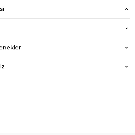
si
enekleri
iz