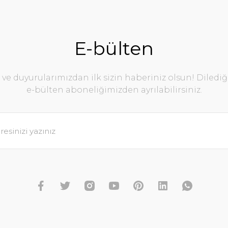
E-bülten
e duyurularımızdan ilk sizin haberiniz olsun! Diledi
e-bülten aboneliğimizden ayrılabilirsiniz.