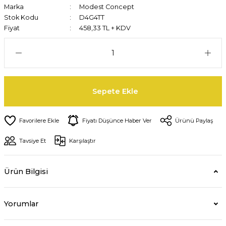
Marka
Modest Concept
Stok Kodu
D4G4TT
Fiyat
458,33 TL + KDV
Sepete Ekle
Fiyatı Düşünce Haber Ver
Ürünü Paylaş
Tavsiye Et
Karşılaştır
Ürün Bilgisi
Yorumlar