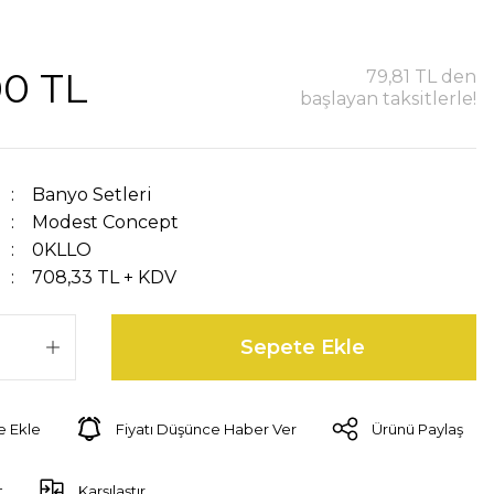
00 TL
79,81 TL den
başlayan taksitlerle!
Banyo Setleri
Modest Concept
0KLLO
708,33 TL + KDV
Sepete Ekle
Fiyatı Düşünce Haber Ver
Ürünü Paylaş
t
Karşılaştır