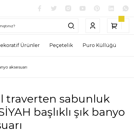
ekoratif Ürünler
Peçetelik
Puro Küllüğü
anyo aksesuarı
l traverten sabunluk
İYAH başlıklı şık banyo
uarı