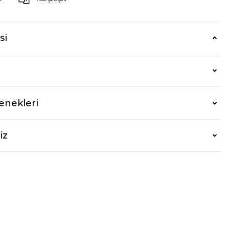
si
enekleri
iz