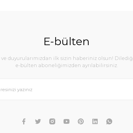
E-bülten
e duyurularımızdan ilk sizin haberiniz olsun! Diledi
e-bülten aboneliğimizden ayrılabilirsiniz.