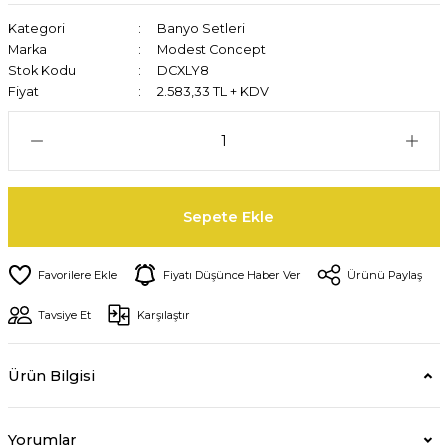
Kategori
Banyo Setleri
Marka
Modest Concept
Stok Kodu
DCXLY8
Fiyat
2.583,33 TL + KDV
Sepete Ekle
Fiyatı Düşünce Haber Ver
Ürünü Paylaş
Tavsiye Et
Karşılaştır
Ürün Bilgisi
Yorumlar