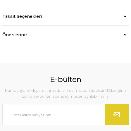
Taksit Seçenekleri
Önerileriniz
E-bülten
Kampanya ve duyurularımızdan ilk sizin haberiniz olsun! Dilediğiniz
zaman e-bülten aboneliğimizden ayrılabilirsiniz.