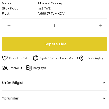
Marka
Modest Concept
Stok Kodu
aş94WE
Fiyat
1.666,67 TL + KDV
Sepete Ekle
Fiyatı Düşünce Haber Ver
Ürünü Paylaş
Tavsiye Et
Karşılaştır
Ürün Bilgisi
Yorumlar