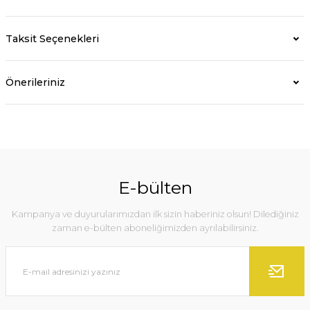
Taksit Seçenekleri
Önerileriniz
E-bülten
Kampanya ve duyurularımızdan ilk sizin haberiniz olsun! Dilediğiniz
zaman e-bülten aboneliğimizden ayrılabilirsiniz.