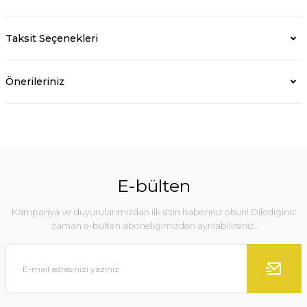
Taksit Seçenekleri
Önerileriniz
E-bülten
Kampanya ve duyurularımızdan ilk sizin haberiniz olsun! Dilediğiniz
zaman e-bülten aboneliğimizden ayrılabilirsiniz.