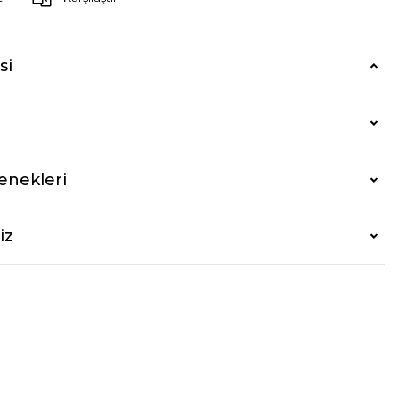
si
enekleri
iz