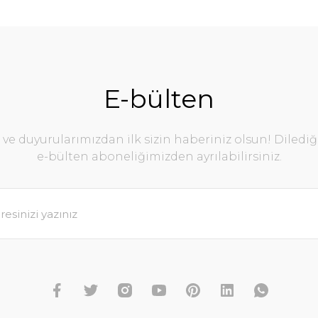
E-bülten
e duyurularımızdan ilk sizin haberiniz olsun! Diledi
e-bülten aboneliğimizden ayrılabilirsiniz.