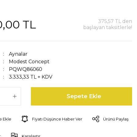
0,00 TL
375,57 TL den
başlayan taksitlerle!
Aynalar
Modest Concept
PQWQ86060
3.333,33 TL + KDV
Sepete Ekle
Fiyatı Düşünce Haber Ver
Ürünü Paylaş
t
Karşılaştır