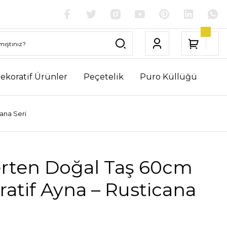
ekoratif Ürünler
Peçetelik
Puro Küllüğü
ana Seri
erten Doğal Taş 60cm
atif Ayna – Rusticana