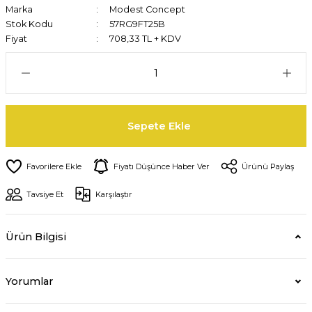
Marka
Modest Concept
Stok Kodu
57RG9FT25B
Fiyat
708,33 TL + KDV
Sepete Ekle
Fiyatı Düşünce Haber Ver
Ürünü Paylaş
Tavsiye Et
Karşılaştır
Ürün Bilgisi
Yorumlar