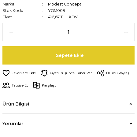
Marka
Modest Concept
Stok Kodu
YGM009
Fiyat
416,67 TL + KDV
Sepete Ekle
Fiyatı Düşünce Haber Ver
Ürünü Paylaş
Tavsiye Et
Karşılaştır
Ürün Bilgisi
Yorumlar