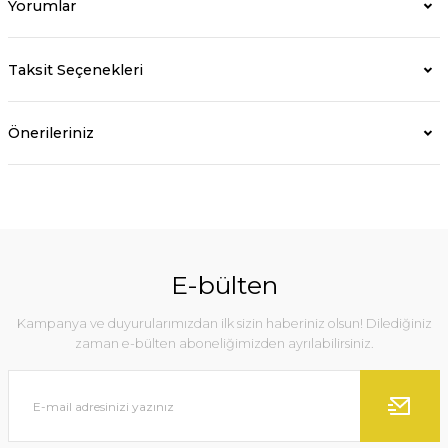
Yorumlar
Taksit Seçenekleri
Önerileriniz
E-bülten
Kampanya ve duyurularımızdan ilk sizin haberiniz olsun! Dilediğiniz
zaman e-bülten aboneliğimizden ayrılabilirsiniz.