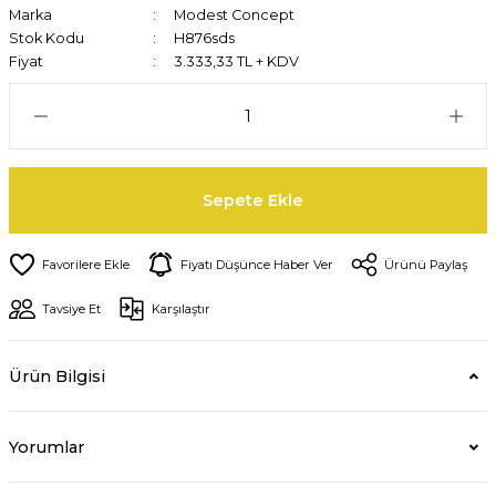
Marka
Modest Concept
Stok Kodu
H876sds
Fiyat
3.333,33 TL + KDV
Sepete Ekle
Fiyatı Düşünce Haber Ver
Ürünü Paylaş
Tavsiye Et
Karşılaştır
Ürün Bilgisi
Yorumlar