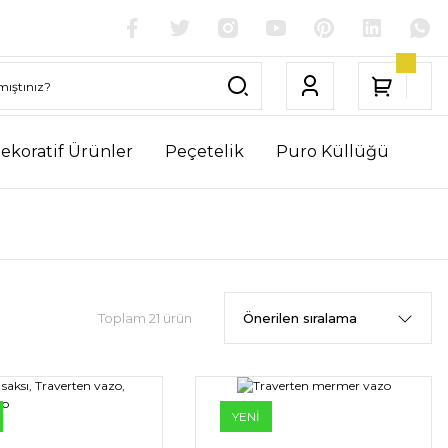
ekoratif Ürünler
Peçetelik
Puro Küllüğü
Toplam 21 ürün
YENİ