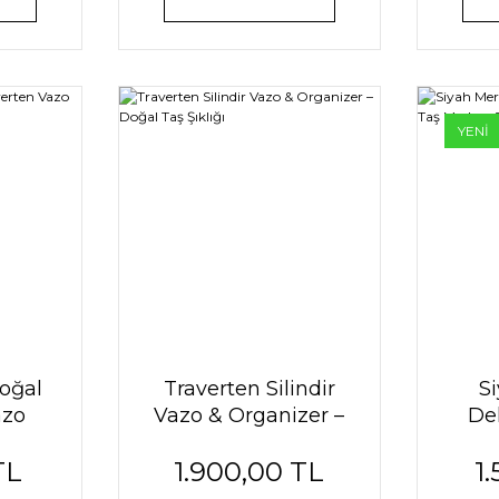
YENİ
oğal
Traverten Silindir
S
azo
Vazo & Organizer –
Dek
Doğal Taş Şıklığı
Doğ
TL
1.900,00 TL
1
T