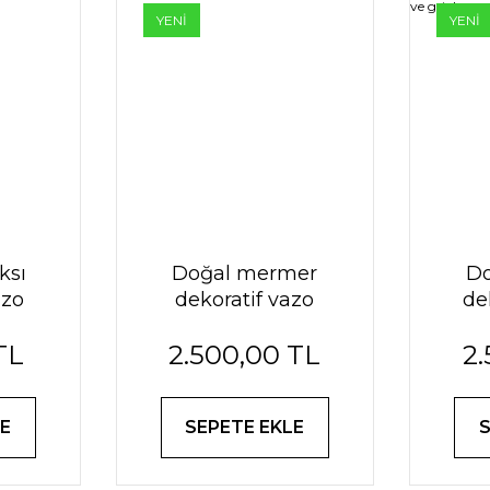
YENİ
YENİ
ksı
Doğal mermer
D
azo
dekoratif vazo
de
taylı
krem
TL
2.500,00 TL
2
E
SEPETE EKLE