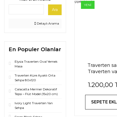
YENİ
Ara
Detaylı Arama
En Populer Olanlar
Elysia Traverten Oval Yemek
Traverten sa
Masa
Traverten v
Traverten Küre Ayaklı Orta
GOLD çiçek de
Sehpa 80x120
1.200,00 
Calacatta Mermer Dekoratif
Tepsi – Flüt Model (15x20 cm)
SEPETE EKL
Ivory Light Traverten Yan
Sehpa
Form Block Sehpa