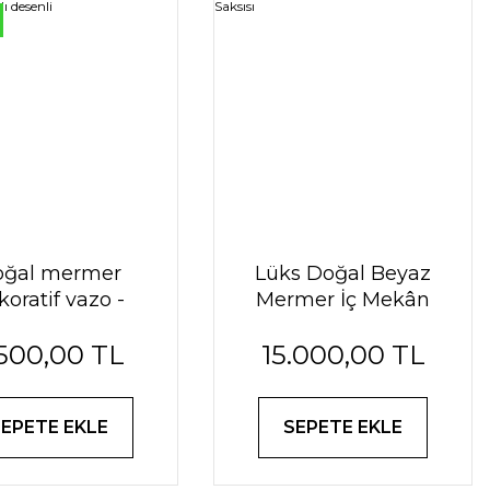
oğal mermer
Lüks Doğal Beyaz
koratif vazo -
Mermer İç Mekân
 ve gri damarlı
Saksısı
.500,00 TL
15.000,00 TL
desenli
SEPETE EKLE
SEPETE EKLE