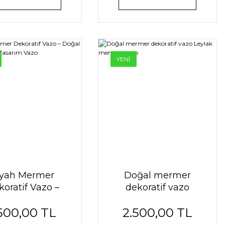
YENİ
iyah Mermer
Doğal mermer
oratif Vazo –
dekoratif vazo
al Taş Modern
Leylak mermer vazo
.500,00 TL
2.500,00 TL
asarım Vazo