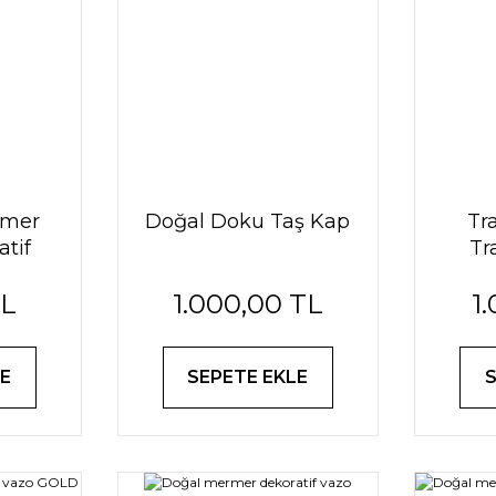
rmer
Doğal Doku Taş Kap
Tr
atif
Tr
ı
de
TL
1.000,00 TL
1
E
SEPETE EKLE