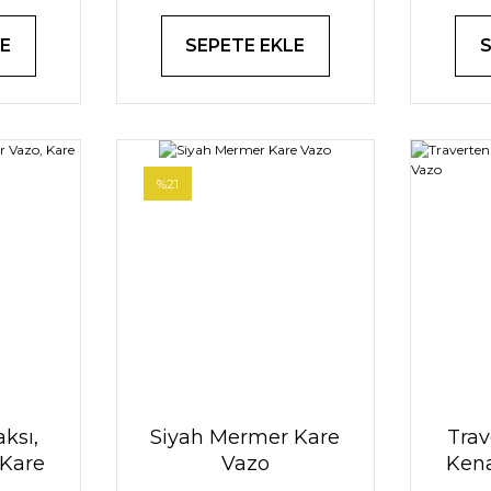
E
SEPETE EKLE
%21
ksı,
Siyah Mermer Kare
Trav
 Kare
Vazo
Kena
Vazo